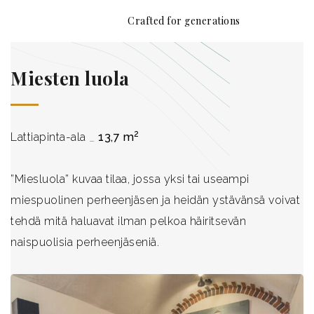
Crafted for generations
Etusivu
Miesten luola
Tarina
Rakentaminen
2
Lattiapinta-ala
_
13,7 m
Tuotteet
”Miesluola” kuvaa tilaa, jossa yksi tai useampi
Referenssit
miespuolinen perheenjäsen ja heidän ystävänsä voivat
tehdä mitä haluavat ilman pelkoa häiritsevän
Puolustusteollisuus
naispuolisia perheenjäseniä.
Yhteystiedot
Houses